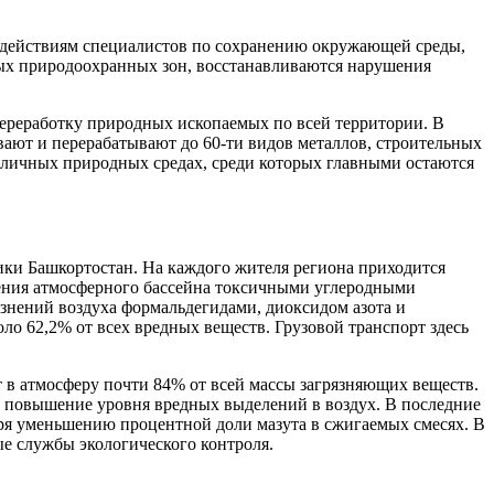
я действиям специалистов по сохранению окружающей среды,
ных природоохранных зон, восстанавливаются нарушения
переработку природных ископаемых по всей территории. В
ают и перерабатывают до 60-ти видов металлов, строительных
азличных природных средах, среди которых главными остаются
лики Башкортостан. На каждого жителя региона приходится
ения атмосферного бассейна токсичными углеродными
знений воздуха формальдегидами, диоксидом азота и
о 62,2% от всех вредных веществ. Грузовой транспорт здесь
в атмосферу почти 84% от всей массы загрязняющих веществ.
 повышение уровня вредных выделений в воздух. В последние
ря уменьшению процентной доли мазута в сжигаемых смесях. В
ые службы экологического контроля.