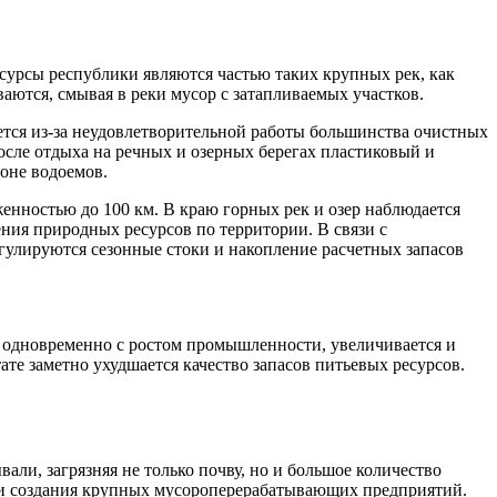
сурсы республики являются частью таких крупных рек, как
ваются, смывая в реки мусор с затапливаемых участков.
ется из-за неудовлетворительной работы большинства очистных
сле отдыха на речных и озерных берегах пластиковый и
оне водоемов.
енностью до 100 км. В краю горных рек и озер наблюдается
ния природных ресурсов по территории. В связи с
улируются сезонные стоки и накопление расчетных запасов
 одновременно с ростом промышленности, увеличивается и
те заметно ухудшается качество запасов питьевых ресурсов.
и, загрязняя не только почву, но и большое количество
сти создания крупных мусороперерабатывающих предприятий.