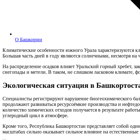
О Башкирии
Климатические особенности южного Урала характеризуются к
Большая часть дней в году являются солнечными, несмотря на 
На распределение осадков влияет Уральский горный хребет, за
снегопады и метели. В таком, не слишком ласковом климате, ф
Экологическая ситуация в Башкортост
Специалисты регистрируют нарушение биогеохимического балан
продолжают развиваться ресурсоёмкие производства и нефтед
количество химических отходов получается в результате работ
углеродный цикл в атмосфере.
Кроме того, Республика Башкортостан представляет собой о
масштабах сильно оказывает сильное влияние на естественные