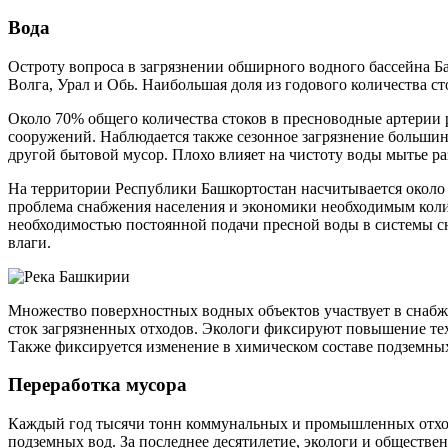
Вода
Остроту вопроса в загрязнении обширного водного бассейна Б
Волга, Урал и Обь. Наибольшая доля из годового количества с
Около 70% общего количества стоков в пресноводные артерии 
сооружений. Наблюдается также сезонное загрязнение большин
другой бытовой мусор. Плохо влияет на чистоту воды мытье р
На территории Республики Башкортостан насчитывается около 
проблема снабжения населения и экономики необходимым колич
необходимостью постоянной подачи пресной воды в системы с
влаги.
Множество поверхностных водных объектов участвует в снабж
сток загрязненных отходов. Экологи фиксируют повышение техн
Также фиксируется изменение в химическом составе подземных
Переработка мусора
Каждый год тысячи тонн коммунальных и промышленных отходов
подземных вод. За последнее десятилетие, экологи и общест