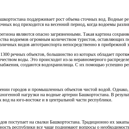
ашкортостана поддерживает рост объема сточных вод. Водные ре
точных вод приходится на весенний период, когда водоемы разли
региона являются опасно загрязненными. Такая картина сохраня
ства водоемов огромным количеством туристов, оставляющих по
азличных видов автотранспорта непосредственно в прибрежной з
1300 речных объектов, большинство из которых обладает протяж
еством воды. Это происходит из-за неравномерного распределе
набжения, создаются водохранилища. С их помощью успешно рег
ении городов и промышленных объектов чистой водой. Однако,
огенной нагрузки на водные артерии Башкортостана. В результа
 вод на юго-востоке и в центральной части республики.
 поступает на свалки Башкортостана. Традиционно их закапывал
венность республики все чаще поднимают вопросы о необходимо