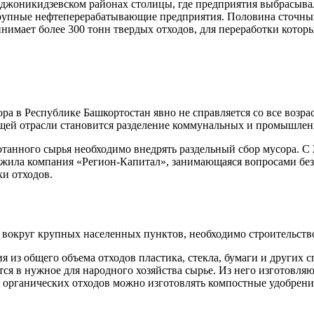
джоникидзевском районах столицы, где предприятия выбрасывал
упные нефтеперерабатывающие предприятия. Половина сточных 
нимает более 300 тонн твердых отходов, для переработки котор
а в Республике Башкортостан явно не справляется со все возр
щей отрасли становится разделение коммунальных и промышленн
танного сырья необходимо внедрять раздельный сбор мусора. С 2
ожила компания «Регион-Капитал», занимающаяся вопросами без
ки отходов.
вокруг крупных населенных пунктов, необходимо строительст
 из общего объема отходов пластика, стекла, бумаги и других 
ся в нужное для народного хозяйства сырье. Из него изготовля
органических отходов можно изготовлять компостные удобрения,