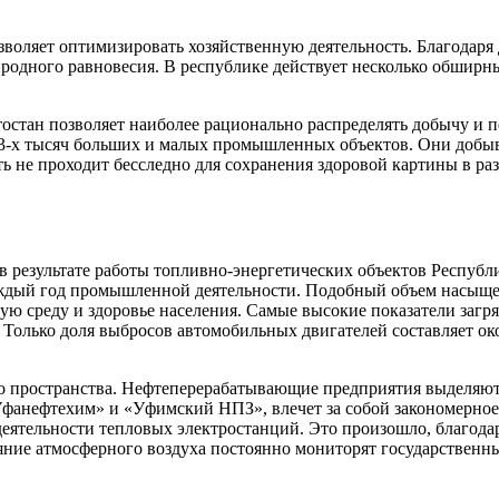
зволяет оптимизировать хозяйственную деятельность. Благодар
родного равновесия. В республике действует несколько обшир
остан позволяет наиболее рационально распределять добычу и 
3-х тысяч больших и малых промышленных объектов. Они добыв
ть не проходит бесследно для сохранения здоровой картины в р
 в результате работы топливно-энергетических объектов Респуб
каждый год промышленной деятельности. Подобный объем насыщ
ю среду и здоровье населения. Самые высокие показатели загря
Только доля выбросов автомобильных двигателей составляет окол
о пространства. Нефтеперерабатывающие предприятия выделяют 
фанефтехим» и «Уфимский НПЗ», влечет за собой закономерное
деятельности тепловых электростанций. Это произошло, благода
ояние атмосферного воздуха постоянно мониторят государственн