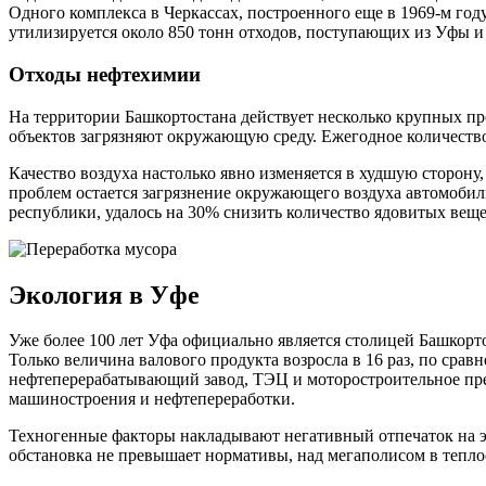
Одного комплекса в Черкассах, построенного еще в 1969-м го
утилизируется около 850 тонн отходов, поступающих из Уфы и
Отходы нефтехимии
На территории Башкортостана действует несколько крупных 
объектов загрязняют окружающую среду. Ежегодное количество 
Качество воздуха настолько явно изменяется в худшую сторон
проблем остается загрязнение окружающего воздуха автомобил
республики, удалось на 30% снизить количество ядовитых веще
Экология в Уфе
Уже более 100 лет Уфа официально является столицей Башкорто
Только величина валового продукта возросла в 16 раз, по сра
нефтеперерабатывающий завод, ТЭЦ и моторостроительное пре
машиностроения и нефтепереработки.
Техногенные факторы накладывают негативный отпечаток на э
обстановка не превышает нормативы, над мегаполисом в теплое