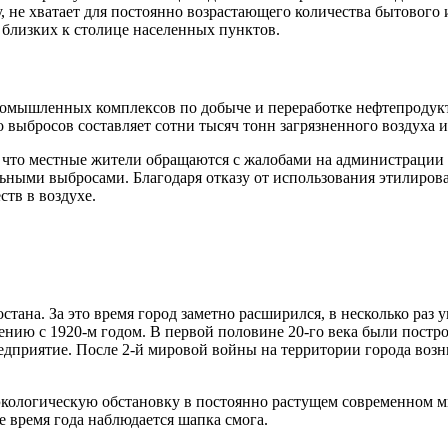
ду, не хватает для постоянно возрастающего количества бытовог
 близких к столице населенных пунктов.
промышленных комплексов по добыче и переработке нефтепроду
выбросов составляет сотни тысяч тонн загрязненного воздуха и
у, что местные жители обращаются с жалобами на администраци
ьными выбросами. Благодаря отказу от использования этилирова
ств в воздухе.
стана. За это время город заметно расширился, в несколько ра
внению с 1920-м годом. В первой половине 20-го века были пост
дприятие. После 2-й мировой войны на территории города воз
кологическую обстановку в постоянно растущем современном ми
 время года наблюдается шапка смога.