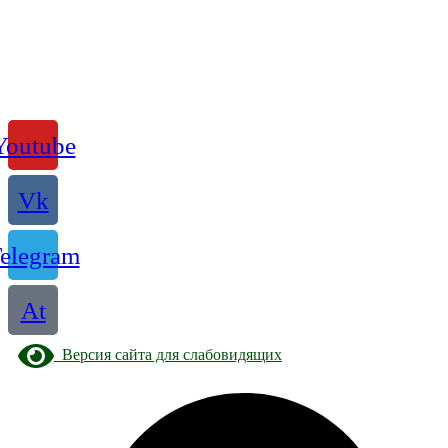
Youtube
Vk
elegram
At
Версия сайта для слабовидящих