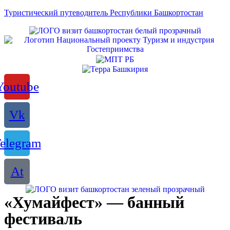
Туристический путеводитель Республики Башкортостан
Youtube
Vk
elegram
At
«Хумайфест» — банный
фестиваль