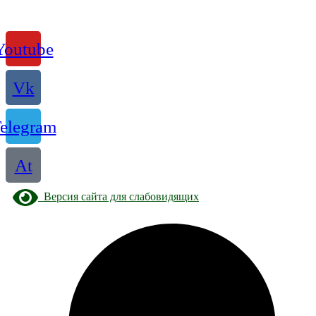
Youtube
Vk
elegram
At
Версия сайта для слабовидящих