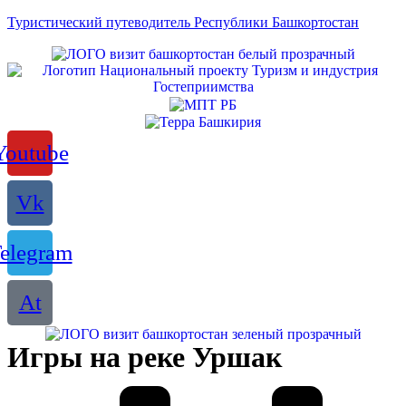
Туристический путеводитель Республики Башкортостан
Youtube
Vk
elegram
At
Игры на реке Уршак