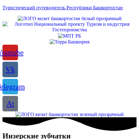
Туристический путеводитель Республики Башкортостан
Youtube
Vk
elegram
At
Инзерские зубчатки