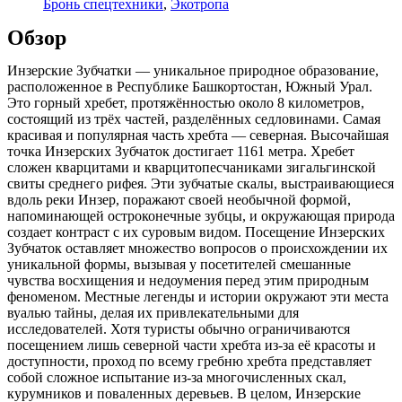
Бронь спецтехники
,
Экотропа
Обзор
Инзерские Зубчатки — уникальное природное образование,
расположенное в Республике Башкортостан, Южный Урал.
Это горный хребет, протяжённостью около 8 километров,
состоящий из трёх частей, разделённых седловинами. Самая
красивая и популярная часть хребта — северная. Высочайшая
точка Инзерских Зубчаток достигает 1161 метра. Хребет
сложен кварцитами и кварцитопесчаниками зигальгинской
свиты среднего рифея. Эти зубчатые скалы, выстраивающиеся
вдоль реки Инзер, поражают своей необычной формой,
напоминающей остроконечные зубцы, и окружающая природа
создает контраст с их суровым видом. Посещение Инзерских
Зубчаток оставляет множество вопросов о происхождении их
уникальной формы, вызывая у посетителей смешанные
чувства восхищения и недоумения перед этим природным
феноменом. Местные легенды и истории окружают эти места
вуалью тайны, делая их привлекательными для
исследователей. Хотя туристы обычно ограничиваются
посещением лишь северной части хребта из-за её красоты и
доступности, проход по всему гребню хребта представляет
собой сложное испытание из-за многочисленных скал,
курумников и поваленных деревьев. В целом, Инзерские