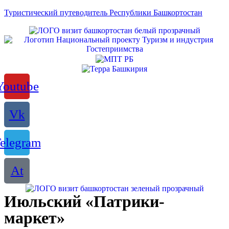
Туристический путеводитель Республики Башкортостан
Youtube
Vk
elegram
At
Июльский «Патрики-
маркет»