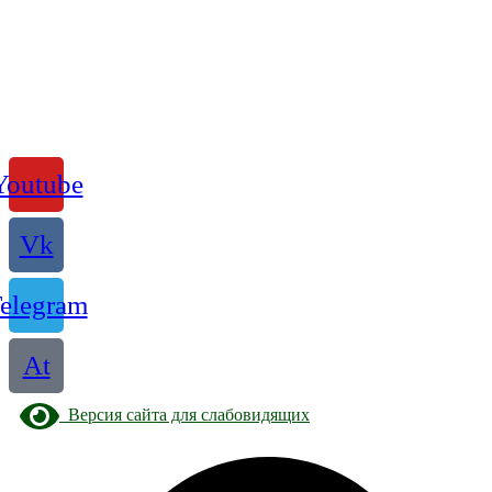
Youtube
Vk
elegram
At
Версия сайта для слабовидящих