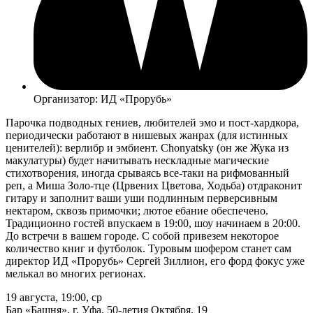
Организатор: ИД «Прорубь»
Парочка подводных гениев, любителей эмо и пост-хардкора,
периодически работают в нишевых жанрах (для истинных
ценителей): верлибр и эмбиент. Chonyatsky (он же Жука из
макулатуры) будет начитывать нескладные магические
стихотворения, иногда срываясь все-таки на рифмованный
реп, а Миша Золо-тце (Црвених Цветова, Ходьба) отдраконит
гитару и заполнит ваши уши подлинным перверсивным
нектаром, сквозь примочки; лютое ебание обеспечено.
Традиционно гостей впускаем в 19:00, шоу начинаем в 20:00.
До встречи в вашем городе. С собой привезем некоторое
количество книг и футболок. Туровым шофером станет сам
директор ИД «Прорубь» Сергей Зиллион, его форд фокус уже
мелькал во многих регионах.
19 августа
,
19:00
,
ср
Бар «Башня»
, г. Уфа, 50-летия Октября, 19