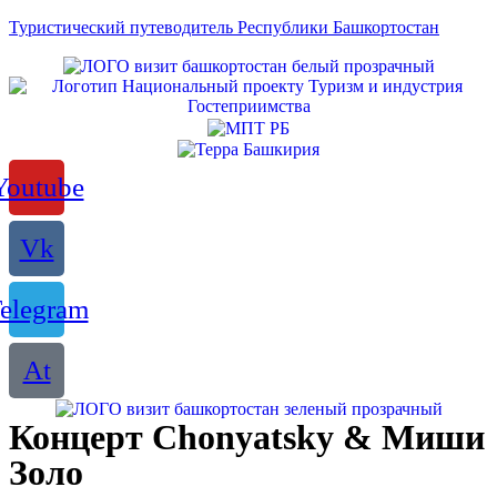
Туристический путеводитель Республики Башкортостан
Youtube
Vk
elegram
At
Концерт Chonyatsky & Миши
Золо