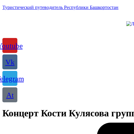
Туристический путеводитель Республики Башкортостан
Youtube
Vk
elegram
At
Концерт Кости Кулясова гру