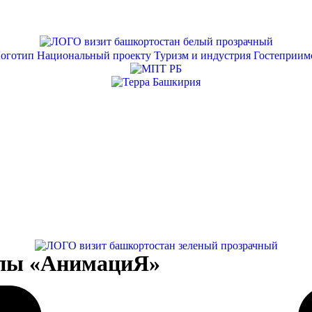
ппы «АнимациЯ»