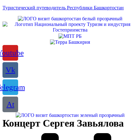
Туристический путеводитель Республики Башкортостан
Youtube
Vk
elegram
At
Концерт Сергея Завьялова