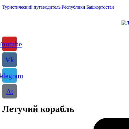
Туристический путеводитель Республики Башкортостан
Youtube
Vk
elegram
At
Летучий корабль