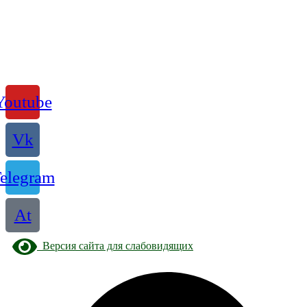
Youtube
Vk
elegram
At
Версия сайта для слабовидящих