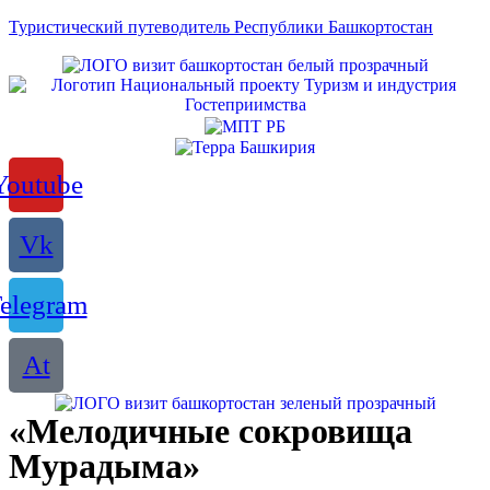
Туристический путеводитель Республики Башкортостан
Youtube
Vk
elegram
At
«Мелодичные сокровища
Мурадыма»