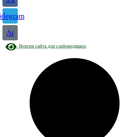
elegram
At
Версия сайта для слабовидящих