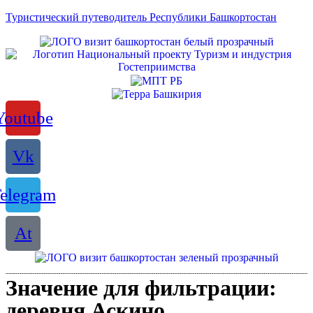
Туристический путеводитель Республики Башкортостан
Youtube
Vk
elegram
At
Значение для фильтрации:
деревня Аскино