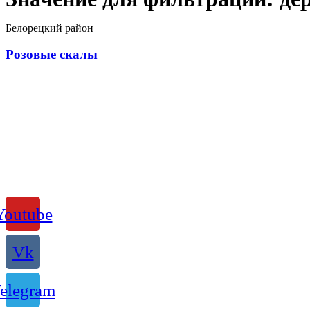
Белорецкий район
Розовые скалы
Youtube
Vk
elegram