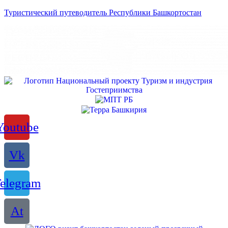
Туристический путеводитель Республики Башкортостан
Youtube
Vk
elegram
At