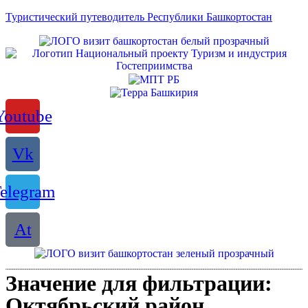
Туристический путеводитель Республики Башкортостан
Youtube
Vk
elegram
At
Значение для фильтрации:
Октябрьский район