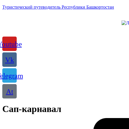
Туристический путеводитель Республики Башкортостан
Youtube
Vk
elegram
At
Сап-карнавал