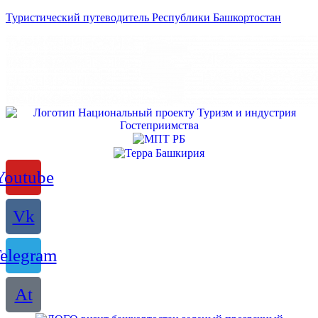
Туристический путеводитель Республики Башкортостан
Youtube
Vk
elegram
At