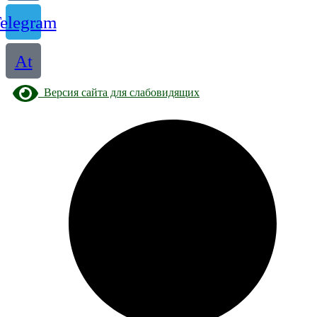
elegram
At
Версия сайта для слабовидящих