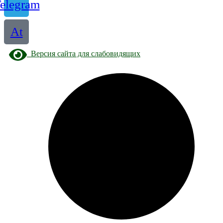
elegram
At
Версия сайта для слабовидящих