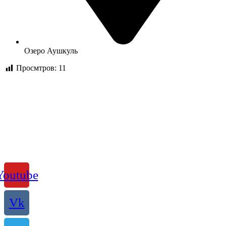
Озеро Аушкуль
Просмтров:
11
Youtube
Vk