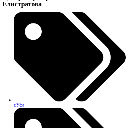
Елистратова
г.Уфа