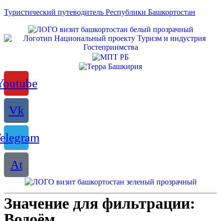
Туристический путеводитель Республики Башкортостан
Youtube
Vk
elegram
At
Значение для фильтрации:
Водоём