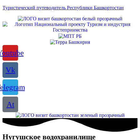
Туристический путеводитель Республики Башкортостан
Youtube
Vk
elegram
At
Нугушское водохранилище