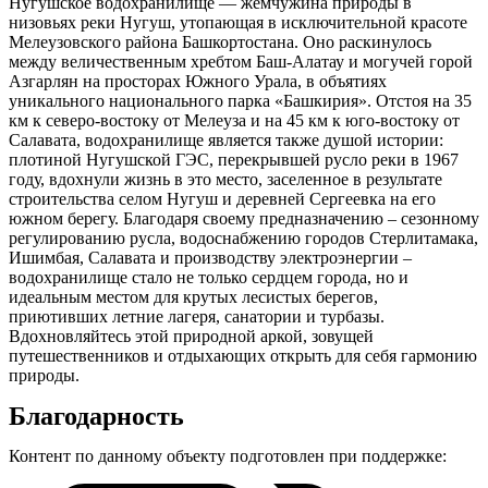
Нугушское водохранилище — жемчужина природы в
низовьях реки Нугуш, утопающая в исключительной красоте
Мелеузовского района Башкортостана. Оно раскинулось
между величественным хребтом Баш-Алатау и могучей горой
Азгарлян на просторах Южного Урала, в объятиях
уникального национального парка «Башкирия». Отстоя на 35
км к северо-востоку от Мелеуза и на 45 км к юго-востоку от
Салавата, водохранилище является также душой истории:
плотиной Нугушской ГЭС, перекрывшей русло реки в 1967
году, вдохнули жизнь в это место, заселенное в результате
строительства селом Нугуш и деревней Сергеевка на его
южном берегу. Благодаря своему предназначению – сезонному
регулированию русла, водоснабжению городов Стерлитамака,
Ишимбая, Салавата и производству электроэнергии –
водохранилище стало не только сердцем города, но и
идеальным местом для крутых лесистых берегов,
приютивших летние лагеря, санатории и турбазы.
Вдохновляйтесь этой природной аркой, зовущей
путешественников и отдыхающих открыть для себя гармонию
природы.
Благодарность
Контент по данному объекту подготовлен при поддержке: