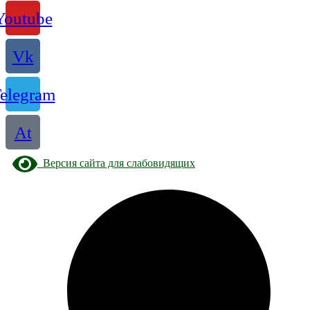
Youtube
Vk
elegram
At
Версия сайта для слабовидящих