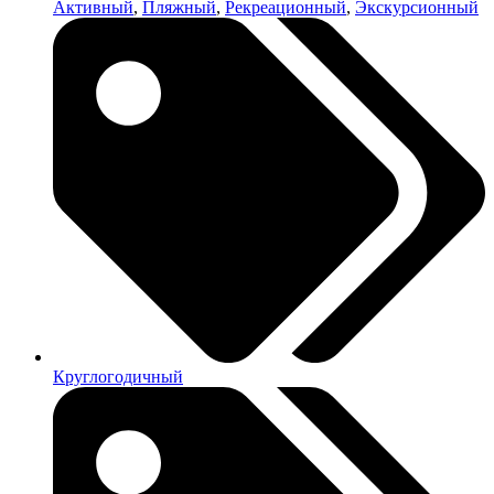
Активный
,
Пляжный
,
Рекреационный
,
Экскурсионный
Круглогодичный