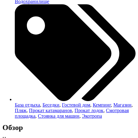
Водохранилище
База отдыха
,
Беседки
,
Гостевой дом
,
Кемпинг
,
Магазин
,
Пляж
,
Прокат катамаранов
,
Прокат лодок
,
Смотровая
площадка
,
Стоянка для машин
,
Экотропа
Обзор