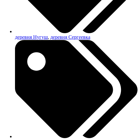
деревня Нугуш
,
деревня Сергеевка