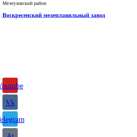
Мелеузовский район
Воскресенский медеплавильный завод
Youtube
Vk
elegram
At