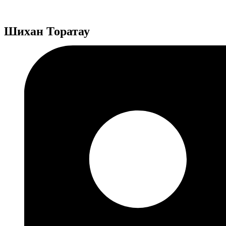
Шихан Торатау