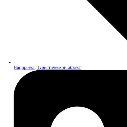
Нацпроект
,
Туристический объект