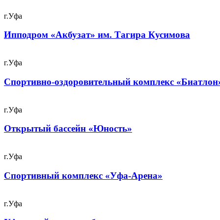
г.Уфа
Ипподром «Акбузат» им. Тагира Кусимова
г.Уфа
Спортивно-оздоровительный комплекс «Биатлон
г.Уфа
Открытый бассейн «Юность»
г.Уфа
Спортивный комплекс «Уфа-Арена»
г.Уфа