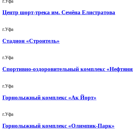
г.Уфа
Центр шорт-трека им. Семёна Елистратова
г.Уфа
Стадион «Строитель»
г.Уфа
Спортивно-оздоровительный комплекс «Нефтяни
г.Уфа
Горнолыжный комплекс «Ак Йорт»
г.Уфа
Горнолыжный комплекс «Олимпик-Парк»