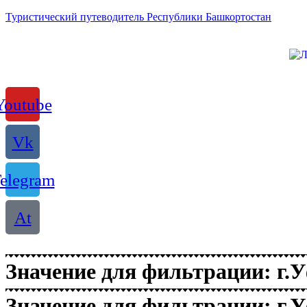
Туристический путеводитель Республики Башкортостан
Youtube
Vk
elegram
At
Значение для фильтрации: г.
Значение для фильтрации: г.