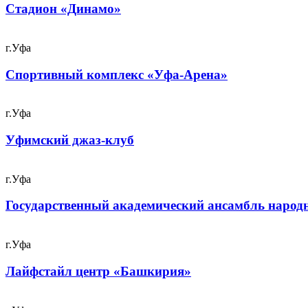
Стадион «Динамо»
г.Уфа
Спортивный комплекс «Уфа-Арена»
г.Уфа
Уфимский джаз-клуб
г.Уфа
Государственный академический ансамбль народн
г.Уфа
Лайфстайл центр «Башкирия»