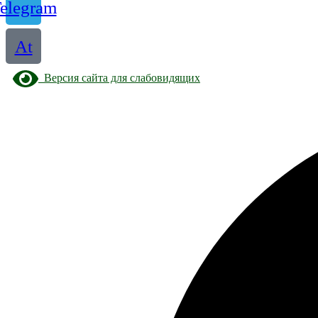
elegram
At
Версия сайта для слабовидящих