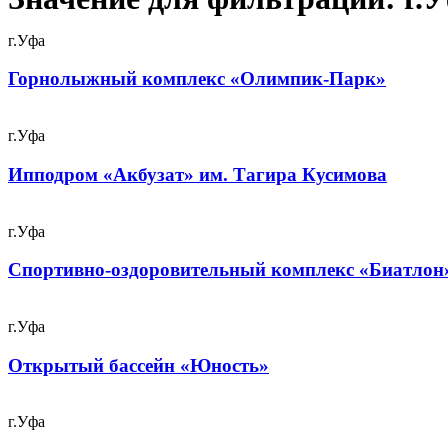
г.Уфа
Горнолыжный комплекс «Олимпик-Парк»
г.Уфа
Ипподром «Акбузат» им. Тагира Кусимова
г.Уфа
Спортивно-оздоровительный комплекс «Биатлон
г.Уфа
Открытый бассейн «Юность»
г.Уфа