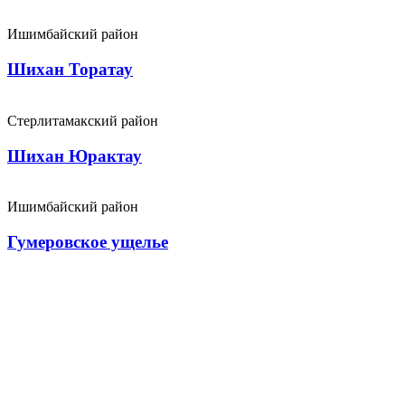
Ишимбайский район
Шихан Торатау
Стерлитамакский район
Шихан Юрактау
Ишимбайский район
Гумеровское ущелье