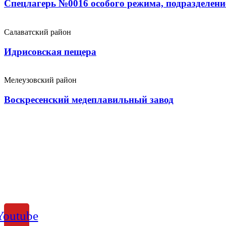
Спецлагерь №0016 особого режима, подразделен
Салаватский район
Идрисовская пещера
Мелеузовский район
Воскресенский медеплавильный завод
Youtube