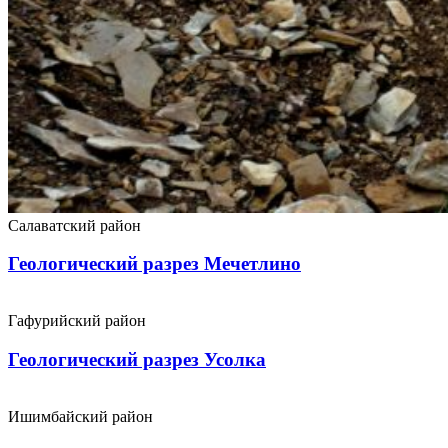
Салаватский район
Геологический разрез Мечетлино
Гафурийский район
Геологический разрез Усолка
Ишимбайский район